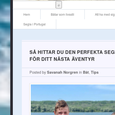
Main menu
Skip to content
Hem
Båtar som livsstil
Att ha med sig
Segla i Portugal
SÅ HITTAR DU DEN PERFEKTA SE
FÖR DITT NÄSTA ÄVENTYR
Posted by
Savanah Norgren
in
Båt
,
Tips