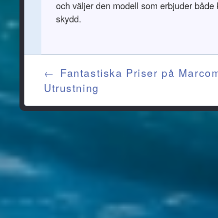
och väljer den modell som erbjuder både
skydd.
Post navigation
←
Fantastiska Priser på Marco
Utrustning