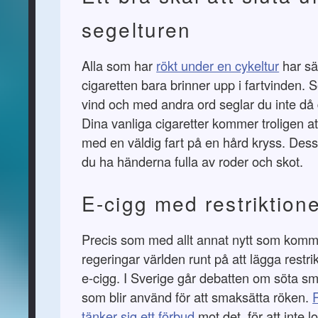
segelturen
Alla som har
rökt under en cykeltur
har sä
cigaretten bara brinner upp i fartvinden. 
vind och med andra ord seglar du inte då d
Dina vanliga cigaretter kommer troligen a
med en väldig fart på en hård kryss. Des
du ha händerna fulla av roder och skot.
E-cigg med restriktion
Precis som med allt annat nytt som komme
regeringar världen runt på att lägga restr
e-cigg. I Sverige går debatten om söta sm
som blir använd för att smaksätta röken.
tänker sig ett förbud
mot det, för att inte l