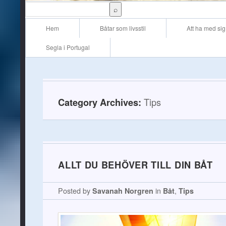
Main menu
Skip to content
Hem
Båtar som livsstil
Att ha med sig
Segla i Portugal
Category Archives:
Tips
ALLT DU BEHÖVER TILL DIN BÅT
Posted by
Savanah Norgren
in
Båt
,
Tips